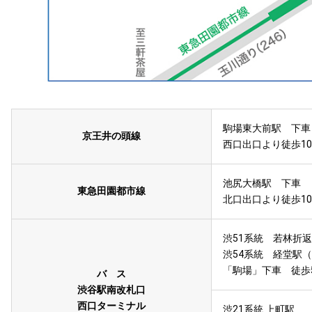
駒場東大前駅 下車
京王井の頭線
西口出口より徒歩1
池尻大橋駅 下車
東急田園都市線
北口出口より徒歩1
渋51系統 若林折
渋54系統 経堂駅
「駒場」下車 徒歩
バ ス
渋谷駅南改札口
西口ターミナル
渋21系統 上町駅