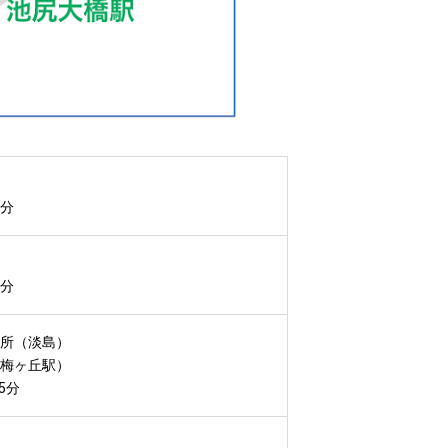
0分
0分
返所（淡島）
（梅ヶ丘駅）
5分