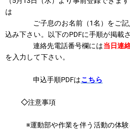
（5月13日（水）より事前登録できま
は
ご子息のお名前（1名）をご記入
込み下さい。以下のPDFに手順が掲載
連絡先電話番号欄には
当日連
を
入力して下さい。
申込手順PDFは
こちら
◇
注意事項
※運動部や作業を伴う活動の体験