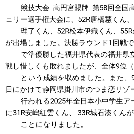
競技大会 高円宮賜牌 第58回全国
ェリー選手権大会に、52R唐橋慧くん、
理了くん、52R松本伊織くん、55
が出場しました。決勝ラウンド1回戦
で準優勝した福井県代表の福井県
戦し惜しくも敗れましたが、全体9位（
という成績を収めました。また、9月
日にかけて静岡県掛川市のつま恋リゾ
行われる2025年全日本小中学生
に31R安嶋紅雲くん、 33R城石湊くん
ことになりました。