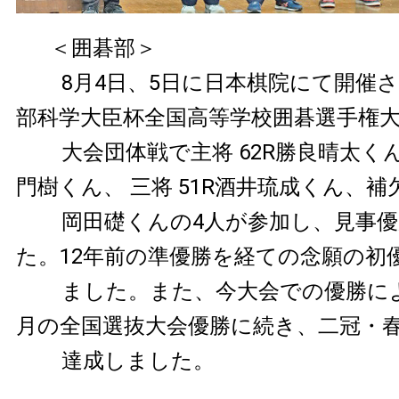
＜囲碁部＞
8月4日、5日に日本棋院にて開催さ
部科学大臣杯全国高等学校囲碁選手権
大会団体戦で主将 62R勝良晴太くん、
門樹くん、 三将 51R酒井琉成くん、補欠 
岡田礎くんの4人が参加し、見事
た。12年前の準優勝を経ての念願の初
ました。また、今大会での優勝により
月の全国選抜大会優勝に続き、二冠・
達成しました。