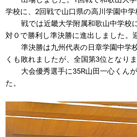
学校に、2回戦で山口県の高川学園中学
戦では近畿大学附属和歌山中学校
対０で勝利し準決勝に進出しました。迎
準決勝は九州代表の日章学園中学
くも敗れましたが、全国第3位となり
大会優秀選手に35R山田一心くん
た。